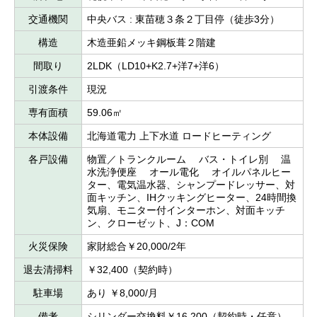
交通機関
中央バス : 東苗穂３条２丁目停（徒歩3分）
構造
木造亜鉛メッキ鋼板葺２階建
間取り
2LDK（LD10+K2.7+洋7+洋6）
引渡条件
現況
専有面積
59.06㎡
本体設備
北海道電力 上下水道 ロードヒーティング
各戸設備
物置／トランクルーム バス・トイレ別 温
水洗浄便座 オール電化 オイルパネルヒー
ター、電気温水器、シャンプードレッサー、対
面キッチン、IHクッキングヒーター、24時間換
気扇、モニター付インターホン、対面キッチ
ン、クローゼット、J：COM
火災保険
家財総合￥20,000/2年
退去清掃料
￥32,400（契約時）
駐車場
あり ￥8,000/月
備考
シリンダー交換料￥16,200（契約時・任意）、