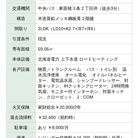
交通機関
中央バス : 東苗穂３条２丁目停（徒歩3分）
構造
木造亜鉛メッキ鋼板葺２階建
間取り
2LDK（LD10+K2.7+洋7+洋6）
引渡条件
現況
専有面積
59.06㎡
本体設備
北海道電力 上下水道 ロードヒーティング
各戸設備
物置／トランクルーム バス・トイレ別 温
水洗浄便座 オール電化 オイルパネルヒー
ター、電気温水器、シャンプードレッサー、対
面キッチン、IHクッキングヒーター、24時間換
気扇、モニター付インターホン、対面キッチ
ン、クローゼット、J：COM
火災保険
家財総合￥20,000/2年
退去清掃料
￥32,400（契約時）
駐車場
あり ￥8,000/月
備考
シリンダー交換料￥16,200（契約時・任意）、