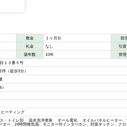
敷金
１ヶ月分
状
礼金
なし
引渡
築年数
10年
管理
丁目１３番５号
丁目停（徒歩3分）
建
洋6）
ドヒーティング
ス・トイレ別 温水洗浄便座 オール電化 オイルパネルヒーター、
ーター、24時間換気扇、モニター付インターホン、対面キッチン、クロ