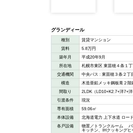
グランディール
種別
賃貸マンション
賃料
5.8万円
築年月
平成20年9月
所在地
札幌市東区 東苗穂４条１
交通機関
中央バス : 東苗穂３条２
構造
木造亜鉛メッキ鋼板葺２階
間取り
2LDK（LD10+K2.7+洋7+
引渡条件
現況
専有面積
59.06㎡
本体設備
北海道電力 上下水道 ロー
各戸設備
物置／トランクルーム バ
キッチン、IHクッキングヒ