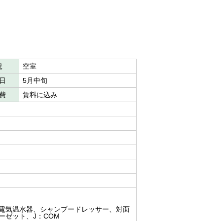
況
空室
日
5月中旬
費
賃料に込み
電気温水器、シャンプードレッサー、対面
ーゼット、J：COM