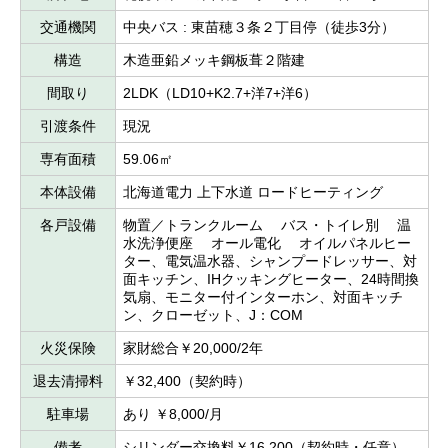
交通機関
中央バス : 東苗穂３条２丁目停（徒歩3分）
構造
木造亜鉛メッキ鋼板葺２階建
間取り
2LDK（LD10+K2.7+洋7+洋6）
引渡条件
現況
専有面積
59.06㎡
本体設備
北海道電力 上下水道 ロードヒーティング
各戸設備
物置／トランクルーム バス・トイレ別 温
水洗浄便座 オール電化 オイルパネルヒー
ター、電気温水器、シャンプードレッサー、対
面キッチン、IHクッキングヒーター、24時間換
気扇、モニター付インターホン、対面キッチ
ン、クローゼット、J：COM
火災保険
家財総合￥20,000/2年
退去清掃料
￥32,400（契約時）
駐車場
あり ￥8,000/月
備考
シリンダー交換料￥16,200（契約時・任意）、