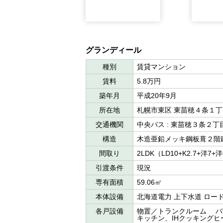
グランディール
種別
賃貸マンション
賃料
5.8万円
築年月
平成20年9月
所在地
札幌市東区 東苗穂４条１
交通機関
中央バス : 東苗穂３条２
構造
木造亜鉛メッキ鋼板葺２階
間取り
2LDK（LD10+K2.7+洋7+
引渡条件
現況
専有面積
59.06㎡
本体設備
北海道電力 上下水道 ロー
各戸設備
物置／トランクルーム バ
キッチン、IHクッキングヒ