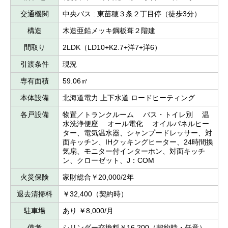
交通機関
中央バス : 東苗穂３条２丁目停（徒歩3分）
構造
木造亜鉛メッキ鋼板葺２階建
間取り
2LDK（LD10+K2.7+洋7+洋6）
引渡条件
現況
専有面積
59.06㎡
本体設備
北海道電力 上下水道 ロードヒーティング
各戸設備
物置／トランクルーム バス・トイレ別 温
水洗浄便座 オール電化 オイルパネルヒー
ター、電気温水器、シャンプードレッサー、対
面キッチン、IHクッキングヒーター、24時間換
気扇、モニター付インターホン、対面キッチ
ン、クローゼット、J：COM
火災保険
家財総合￥20,000/2年
退去清掃料
￥32,400（契約時）
駐車場
あり ￥8,000/月
備考
シリンダー交換料￥16,200（契約時・任意）、