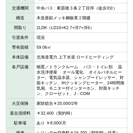
交通機関
中央バス : 東苗穂３条２丁目停（徒歩3分）
構造
木造亜鉛メッキ鋼板葺２階建
間取り
2LDK（LD10+K2.7+洋7+洋6）
引渡条件
現況
専有面積
59.06㎡
本体設備
北海道電力 上下水道 ロードヒーティング
各戸設備
物置／トランクルーム バス・トイレ別 温
水洗浄便座 オール電化 オイルパネルヒー
ター、電気温水器、シャンプードレッサー、対
面キッチン、IHクッキングヒーター、24時間換
気扇、モニター付インターホン、対面キッチ
ン、クローゼット、J：COM
火災保険
家財総合￥20,000/2年
退去清掃料
￥32,400（契約時）
駐車場
あり ￥8,000/月
備考
シリンダー交換料￥16,200（契約時・任意）、