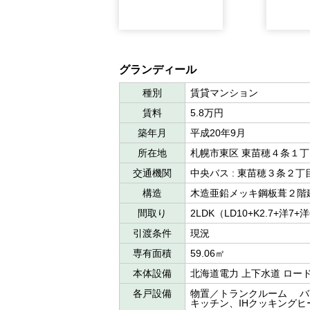
グランディール
種別
賃貸マンション
賃料
5.8万円
築年月
平成20年9月
所在地
札幌市東区 東苗穂４条１
交通機関
中央バス : 東苗穂３条２
構造
木造亜鉛メッキ鋼板葺２階
間取り
2LDK（LD10+K2.7+洋7+
引渡条件
現況
専有面積
59.06㎡
本体設備
北海道電力 上下水道 ロー
各戸設備
物置／トランクルーム バ
キッチン、IHクッキングヒ