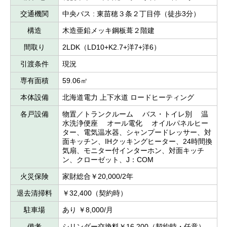
交通機関
中央バス : 東苗穂３条２丁目停（徒歩3分）
構造
木造亜鉛メッキ鋼板葺２階建
間取り
2LDK（LD10+K2.7+洋7+洋6）
引渡条件
現況
専有面積
59.06㎡
本体設備
北海道電力 上下水道 ロードヒーティング
各戸設備
物置／トランクルーム バス・トイレ別 温
水洗浄便座 オール電化 オイルパネルヒー
ター、電気温水器、シャンプードレッサー、対
面キッチン、IHクッキングヒーター、24時間換
気扇、モニター付インターホン、対面キッチ
ン、クローゼット、J：COM
火災保険
家財総合￥20,000/2年
退去清掃料
￥32,400（契約時）
駐車場
あり ￥8,000/月
備考
シリンダー交換料￥16,200（契約時・任意）、