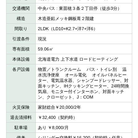
交通機関
中央バス : 東苗穂３条２丁目停（徒歩3分）
構造
木造亜鉛メッキ鋼板葺２階建
間取り
2LDK（LD10+K2.7+洋7+洋6）
引渡条件
現況
専有面積
59.06㎡
本体設備
北海道電力 上下水道 ロードヒーティング
各戸設備
物置／トランクルーム バス・トイレ別 温
水洗浄便座 オール電化 オイルパネルヒー
ター、電気温水器、シャンプードレッサー、対
面キッチン、IHクッキングヒーター、24時間換
気扇、モニター付インターホン、対面キッチ
ン、クローゼット、J：COM
火災保険
家財総合￥20,000/2年
退去清掃料
￥32,400（契約時）
駐車場
あり ￥8,000/月
備考
シリンダー交換料￥16,200（契約時・任意）、