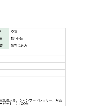
況
空室
日
5月中旬
費
賃料に込み
電気温水器、シャンプードレッサー、対面
ーゼット、J：COM