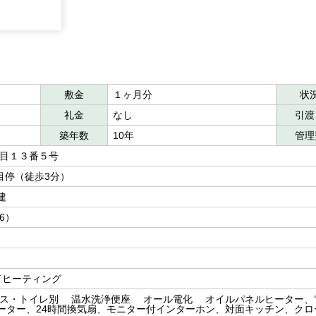
敷金
１ヶ月分
状
礼金
なし
引渡
築年数
10年
管理
丁目１３番５号
丁目停（徒歩3分）
建
洋6）
ドヒーティング
ス・トイレ別 温水洗浄便座 オール電化 オイルパネルヒーター、
ーター、24時間換気扇、モニター付インターホン、対面キッチン、クロ