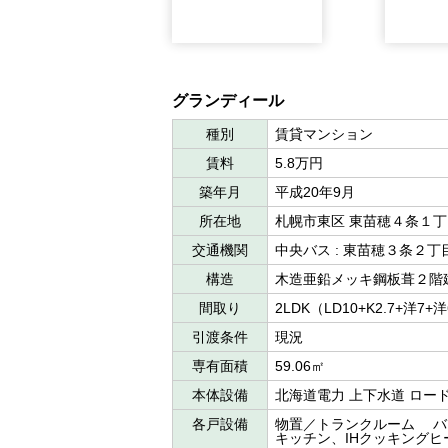
グランディール
種別
賃貸マンション
賃料
5.8万円
築年月
平成20年9月
所在地
札幌市東区 東苗穂４条１
交通機関
中央バス : 東苗穂３条２
構造
木造亜鉛メッキ鋼板葺２階
間取り
2LDK（LD10+K2.7+洋7+
引渡条件
現況
専有面積
59.06㎡
本体設備
北海道電力 上下水道 ロー
各戸設備
物置／トランクルーム バ
キッチン、IHクッキングヒ