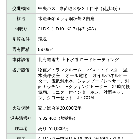
交通機関
中央バス : 東苗穂３条２丁目停（徒歩3分）
構造
木造亜鉛メッキ鋼板葺２階建
間取り
2LDK（LD10+K2.7+洋7+洋6）
引渡条件
現況
専有面積
59.06㎡
本体設備
北海道電力 上下水道 ロードヒーティング
各戸設備
物置／トランクルーム バス・トイレ別 温
水洗浄便座 オール電化 オイルパネルヒー
ター、電気温水器、シャンプードレッサー、対
面キッチン、IHクッキングヒーター、24時間換
気扇、モニター付インターホン、対面キッチ
ン、クローゼット、J：COM
火災保険
家財総合￥20,000/2年
退去清掃料
￥32,400（契約時）
駐車場
あり ￥8,000/月
備考
シリンダー交換料￥16,200（契約時・任意）、