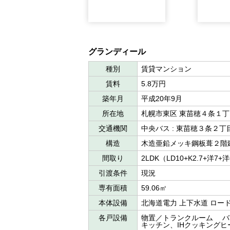
グランディール
種別
賃貸マンション
賃料
5.8万円
築年月
平成20年9月
所在地
札幌市東区 東苗穂４条１
交通機関
中央バス : 東苗穂３条２
構造
木造亜鉛メッキ鋼板葺２階
間取り
2LDK（LD10+K2.7+洋7+
引渡条件
現況
専有面積
59.06㎡
本体設備
北海道電力 上下水道 ロー
各戸設備
物置／トランクルーム バ
キッチン、IHクッキングヒ