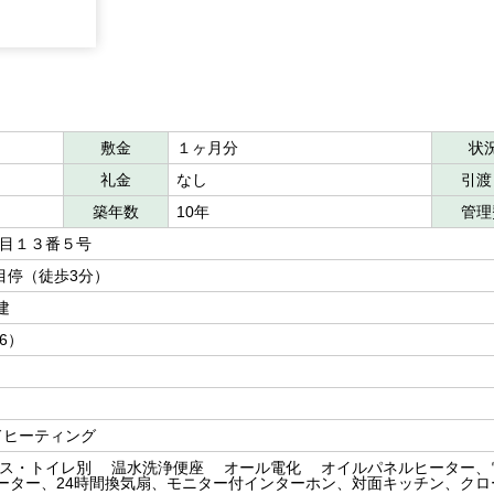
敷金
１ヶ月分
状
礼金
なし
引渡
築年数
10年
管理
丁目１３番５号
丁目停（徒歩3分）
建
洋6）
ドヒーティング
ス・トイレ別 温水洗浄便座 オール電化 オイルパネルヒーター、
ーター、24時間換気扇、モニター付インターホン、対面キッチン、クロ