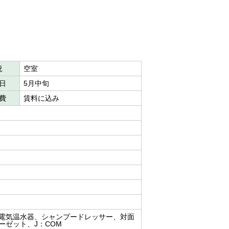
況
空室
日
5月中旬
費
賃料に込み
電気温水器、シャンプードレッサー、対面
ーゼット、J：COM