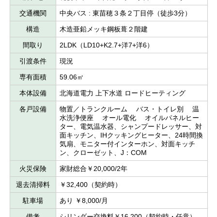
交通機関
中央バス : 東苗穂３条２丁目停（徒歩3分）
構造
木造亜鉛メッキ鋼板葺２階建
間取り
2LDK（LD10+K2.7+洋7+洋6）
引渡条件
現況
専有面積
59.06㎡
本体設備
北海道電力 上下水道 ロードヒーティング
各戸設備
物置／トランクルーム バス・トイレ別 温
水洗浄便座 オール電化 オイルパネルヒー
ター、電気温水器、シャンプードレッサー、対
面キッチン、IHクッキングヒーター、24時間換
気扇、モニター付インターホン、対面キッチ
ン、クローゼット、J：COM
火災保険
家財総合￥20,000/2年
退去清掃料
￥32,400（契約時）
駐車場
あり ￥8,000/月
備考
シリンダー交換料￥16,200（契約時・任意）、