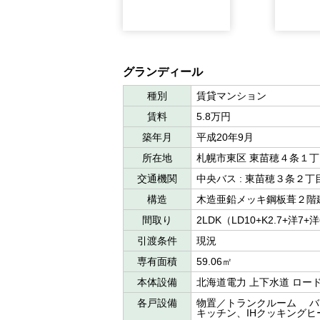
グランディール
種別
賃貸マンション
賃料
5.8万円
築年月
平成20年9月
所在地
札幌市東区 東苗穂４条１
交通機関
中央バス : 東苗穂３条２
構造
木造亜鉛メッキ鋼板葺２階
間取り
2LDK（LD10+K2.7+洋7+
引渡条件
現況
専有面積
59.06㎡
本体設備
北海道電力 上下水道 ロー
各戸設備
物置／トランクルーム バ
キッチン、IHクッキングヒ