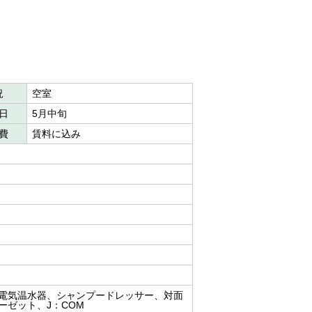
況
空室
日
5月中旬
費
賃料に込み
電気温水器、シャンプードレッサー、対面
ーゼット、J：COM