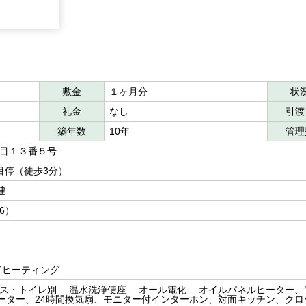
敷金
１ヶ月分
状
礼金
なし
引渡
築年数
10年
管理
丁目１３番５号
丁目停（徒歩3分）
建
洋6）
ドヒーティング
ス・トイレ別 温水洗浄便座 オール電化 オイルパネルヒーター、
ーター、24時間換気扇、モニター付インターホン、対面キッチン、クロ