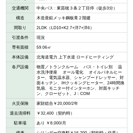
交通機関
中央バス : 東苗穂３条２丁目停（徒歩3分）
構造
木造亜鉛メッキ鋼板葺２階建
間取り
2LDK（LD10+K2.7+洋7+洋6）
引渡条件
現況
専有面積
59.06㎡
本体設備
北海道電力 上下水道 ロードヒーティング
各戸設備
物置／トランクルーム バス・トイレ別 温
水洗浄便座 オール電化 オイルパネルヒー
ター、電気温水器、シャンプードレッサー、対
面キッチン、IHクッキングヒーター、24時間換
気扇、モニター付インターホン、対面キッチ
ン、クローゼット、J：COM
火災保険
家財総合￥20,000/2年
退去清掃料
￥32,400（契約時）
駐車場
あり ￥8,000/月
備考
シリンダー交換料￥16,200（契約時・任意）、