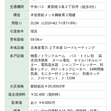
交通機関
中央バス : 東苗穂３条２丁目停（徒歩3分）
構造
木造亜鉛メッキ鋼板葺２階建
間取り
2LDK（LD10+K2.7+洋7+洋6）
引渡条件
現況
専有面積
59.06㎡
本体設備
北海道電力 上下水道 ロードヒーティング
各戸設備
物置／トランクルーム バス・トイレ別 温
水洗浄便座 オール電化 オイルパネルヒー
ター、電気温水器、シャンプードレッサー、対
面キッチン、IHクッキングヒーター、24時間換
気扇、モニター付インターホン、対面キッチ
ン、クローゼット、J：COM
火災保険
家財総合￥20,000/2年
退去清掃料
￥32,400（契約時）
駐車場
あり ￥8,000/月
備考
シリンダー交換料￥16,200（契約時・任意）、