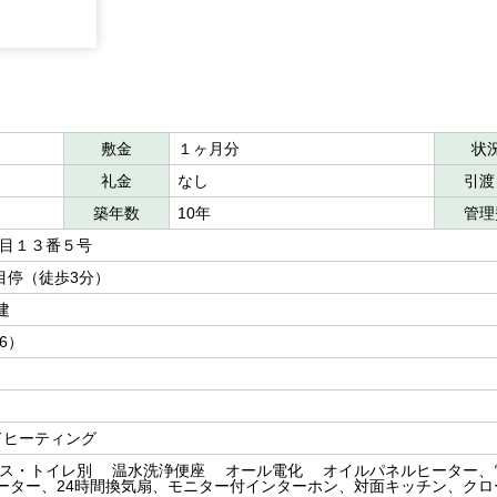
敷金
１ヶ月分
状
礼金
なし
引渡
築年数
10年
管理
丁目１３番５号
丁目停（徒歩3分）
建
洋6）
ドヒーティング
ス・トイレ別 温水洗浄便座 オール電化 オイルパネルヒーター、
ーター、24時間換気扇、モニター付インターホン、対面キッチン、クロ