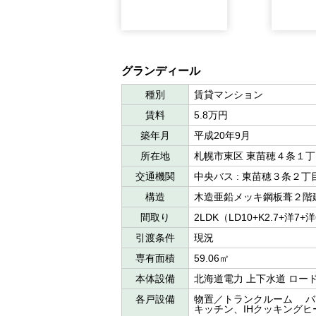
グランディール
種別
賃貸マンション
賃料
5.8万円
築年月
平成20年9月
所在地
札幌市東区 東苗穂４条１
交通機関
中央バス : 東苗穂３条２
構造
木造亜鉛メッキ鋼板葺２階
間取り
2LDK（LD10+K2.7+洋7+
引渡条件
現況
専有面積
59.06㎡
本体設備
北海道電力 上下水道 ロー
各戸設備
物置／トランクルーム バ
キッチン、IHクッキングヒ