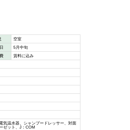
況
空室
日
5月中旬
費
賃料に込み
電気温水器、シャンプードレッサー、対面
ーゼット、J：COM