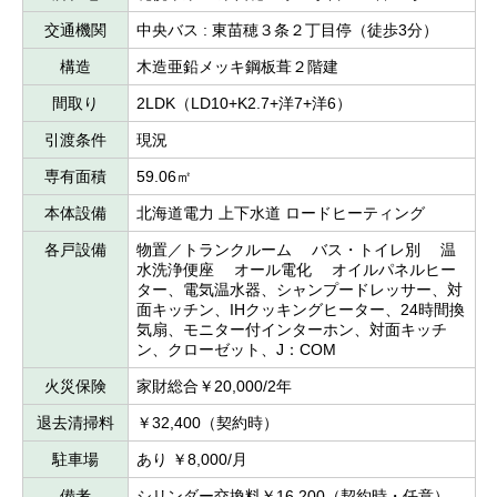
交通機関
中央バス : 東苗穂３条２丁目停（徒歩3分）
構造
木造亜鉛メッキ鋼板葺２階建
間取り
2LDK（LD10+K2.7+洋7+洋6）
引渡条件
現況
専有面積
59.06㎡
本体設備
北海道電力 上下水道 ロードヒーティング
各戸設備
物置／トランクルーム バス・トイレ別 温
水洗浄便座 オール電化 オイルパネルヒー
ター、電気温水器、シャンプードレッサー、対
面キッチン、IHクッキングヒーター、24時間換
気扇、モニター付インターホン、対面キッチ
ン、クローゼット、J：COM
火災保険
家財総合￥20,000/2年
退去清掃料
￥32,400（契約時）
駐車場
あり ￥8,000/月
備考
シリンダー交換料￥16,200（契約時・任意）、