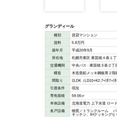
グランディール
種別
賃貸マンション
賃料
5.8万円
築年月
平成20年9月
所在地
札幌市東区 東苗穂４条１
交通機関
中央バス : 東苗穂３条２
構造
木造亜鉛メッキ鋼板葺２階
間取り
2LDK（LD10+K2.7+洋7+
引渡条件
現況
専有面積
59.06㎡
本体設備
北海道電力 上下水道 ロー
各戸設備
物置／トランクルーム バ
キッチン、IHクッキングヒ