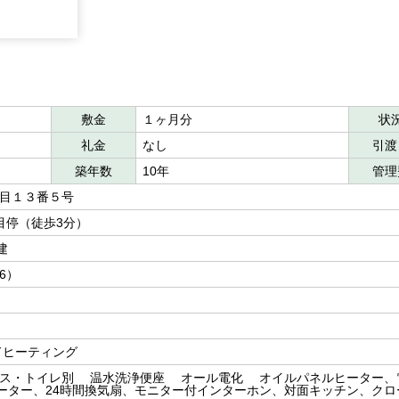
敷金
１ヶ月分
状
礼金
なし
引渡
築年数
10年
管理
丁目１３番５号
丁目停（徒歩3分）
建
洋6）
ドヒーティング
ス・トイレ別 温水洗浄便座 オール電化 オイルパネルヒーター、
ーター、24時間換気扇、モニター付インターホン、対面キッチン、クロ