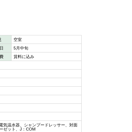
況
空室
日
5月中旬
費
賃料に込み
電気温水器、シャンプードレッサー、対面
ーゼット、J：COM