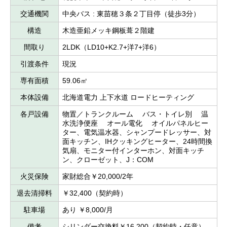
交通機関
中央バス : 東苗穂３条２丁目停（徒歩3分）
構造
木造亜鉛メッキ鋼板葺２階建
間取り
2LDK（LD10+K2.7+洋7+洋6）
引渡条件
現況
専有面積
59.06㎡
本体設備
北海道電力 上下水道 ロードヒーティング
各戸設備
物置／トランクルーム バス・トイレ別 温
水洗浄便座 オール電化 オイルパネルヒー
ター、電気温水器、シャンプードレッサー、対
面キッチン、IHクッキングヒーター、24時間換
気扇、モニター付インターホン、対面キッチ
ン、クローゼット、J：COM
火災保険
家財総合￥20,000/2年
退去清掃料
￥32,400（契約時）
駐車場
あり ￥8,000/月
備考
シリンダー交換料￥16,200（契約時・任意）、