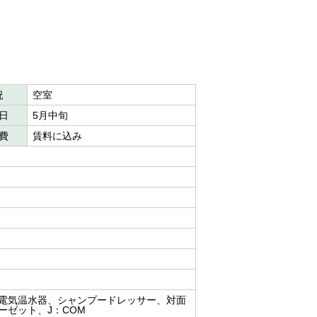
況
空室
日
5月中旬
費
賃料に込み
電気温水器、シャンプードレッサー、対面
ーゼット、J：COM