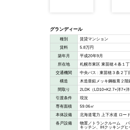
グランディール
種別
賃貸マンション
賃料
5.8万円
築年月
平成20年9月
所在地
札幌市東区 東苗穂４条１
交通機関
中央バス : 東苗穂３条２
構造
木造亜鉛メッキ鋼板葺２階
間取り
2LDK（LD10+K2.7+洋7+
引渡条件
現況
専有面積
59.06㎡
本体設備
北海道電力 上下水道 ロー
各戸設備
物置／トランクルーム バ
キッチン、IHクッキングヒ