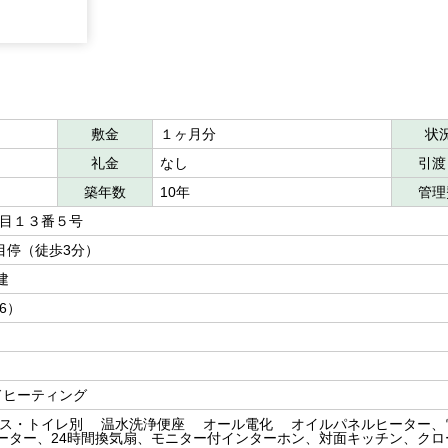
敷金
１ヶ月分
状
礼金
なし
引渡
築年数
10年
管理
丁目１３番５号
丁目停（徒歩3分）
建
洋6）
ドヒーティング
ス・トイレ別 温水洗浄便座 オール電化 オイルパネルヒーター、
ーター、24時間換気扇、モニター付インターホン、対面キッチン、クロ