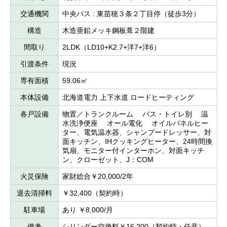
交通機関
中央バス : 東苗穂３条２丁目停（徒歩3分）
構造
木造亜鉛メッキ鋼板葺２階建
間取り
2LDK（LD10+K2.7+洋7+洋6）
引渡条件
現況
専有面積
59.06㎡
本体設備
北海道電力 上下水道 ロードヒーティング
各戸設備
物置／トランクルーム バス・トイレ別 温
水洗浄便座 オール電化 オイルパネルヒー
ター、電気温水器、シャンプードレッサー、対
面キッチン、IHクッキングヒーター、24時間換
気扇、モニター付インターホン、対面キッチ
ン、クローゼット、J：COM
火災保険
家財総合￥20,000/2年
退去清掃料
￥32,400（契約時）
駐車場
あり ￥8,000/月
備考
シリンダー交換料￥16,200（契約時・任意）、