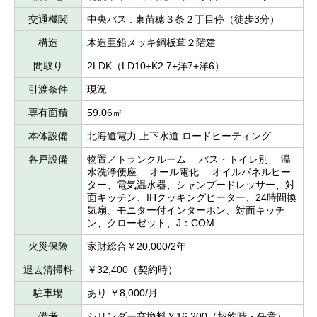
交通機関
中央バス : 東苗穂３条２丁目停（徒歩3分）
構造
木造亜鉛メッキ鋼板葺２階建
間取り
2LDK（LD10+K2.7+洋7+洋6）
引渡条件
現況
専有面積
59.06㎡
本体設備
北海道電力 上下水道 ロードヒーティング
各戸設備
物置／トランクルーム バス・トイレ別 温
水洗浄便座 オール電化 オイルパネルヒー
ター、電気温水器、シャンプードレッサー、対
面キッチン、IHクッキングヒーター、24時間換
気扇、モニター付インターホン、対面キッチ
ン、クローゼット、J：COM
火災保険
家財総合￥20,000/2年
退去清掃料
￥32,400（契約時）
駐車場
あり ￥8,000/月
備考
シリンダー交換料￥16,200（契約時・任意）、