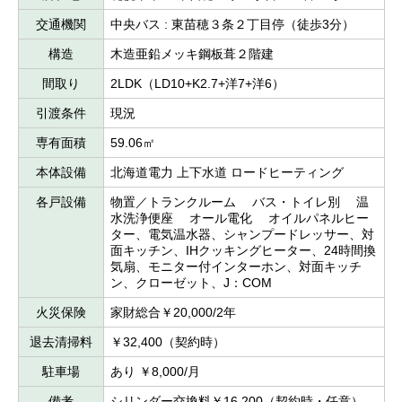
交通機関
中央バス : 東苗穂３条２丁目停（徒歩3分）
構造
木造亜鉛メッキ鋼板葺２階建
間取り
2LDK（LD10+K2.7+洋7+洋6）
引渡条件
現況
専有面積
59.06㎡
本体設備
北海道電力 上下水道 ロードヒーティング
各戸設備
物置／トランクルーム バス・トイレ別 温
水洗浄便座 オール電化 オイルパネルヒー
ター、電気温水器、シャンプードレッサー、対
面キッチン、IHクッキングヒーター、24時間換
気扇、モニター付インターホン、対面キッチ
ン、クローゼット、J：COM
火災保険
家財総合￥20,000/2年
退去清掃料
￥32,400（契約時）
駐車場
あり ￥8,000/月
備考
シリンダー交換料￥16,200（契約時・任意）、