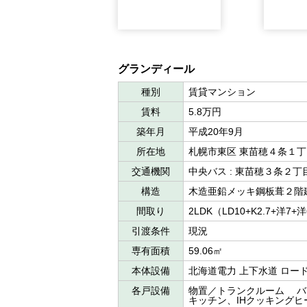
グランディール
種別
賃貸マンション
賃料
5.8万円
築年月
平成20年9月
所在地
札幌市東区 東苗穂４条１
交通機関
中央バス : 東苗穂３条２
構造
木造亜鉛メッキ鋼板葺２階
間取り
2LDK（LD10+K2.7+洋7+
引渡条件
現況
専有面積
59.06㎡
本体設備
北海道電力 上下水道 ロー
各戸設備
物置／トランクルーム バ
キッチン、IHクッキングヒ