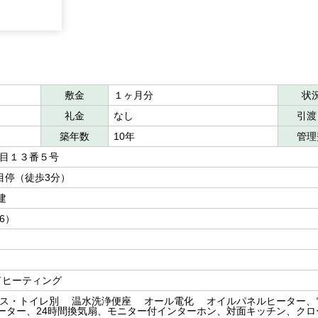
敷金
１ヶ月分
状
礼金
なし
引渡
築年数
10年
管理
丁目１３番５号
丁目停（徒歩3分）
建
洋6）
ドヒーティング
ス・トイレ別 温水洗浄便座 オール電化 オイルパネルヒーター、
ーター、24時間換気扇、モニター付インターホン、対面キッチン、クロ