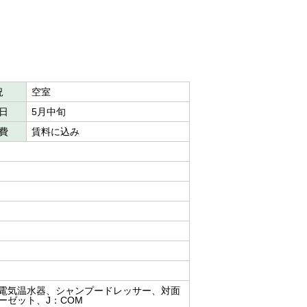
況
空室
日
5月中旬
費
賃料に込み
電気温水器、シャンプードレッサー、対面
ーゼット、J：COM