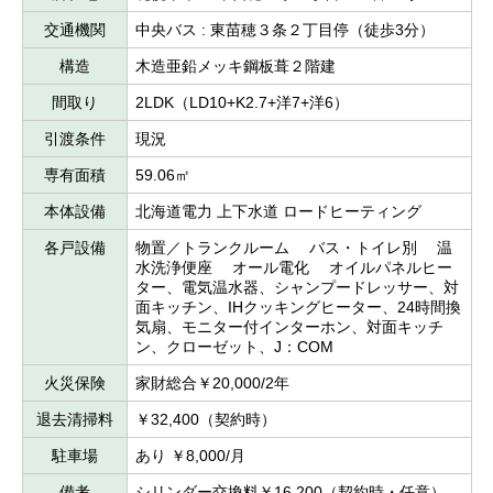
交通機関
中央バス : 東苗穂３条２丁目停（徒歩3分）
構造
木造亜鉛メッキ鋼板葺２階建
間取り
2LDK（LD10+K2.7+洋7+洋6）
引渡条件
現況
専有面積
59.06㎡
本体設備
北海道電力 上下水道 ロードヒーティング
各戸設備
物置／トランクルーム バス・トイレ別 温
水洗浄便座 オール電化 オイルパネルヒー
ター、電気温水器、シャンプードレッサー、対
面キッチン、IHクッキングヒーター、24時間換
気扇、モニター付インターホン、対面キッチ
ン、クローゼット、J：COM
火災保険
家財総合￥20,000/2年
退去清掃料
￥32,400（契約時）
駐車場
あり ￥8,000/月
備考
シリンダー交換料￥16,200（契約時・任意）、