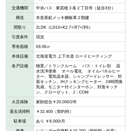
交通機関
中央バス : 東苗穂３条２丁目停（徒歩3分）
構造
木造亜鉛メッキ鋼板葺２階建
間取り
2LDK（LD10+K2.7+洋7+洋6）
引渡条件
現況
専有面積
59.06㎡
本体設備
北海道電力 上下水道 ロードヒーティング
各戸設備
物置／トランクルーム バス・トイレ別 温
水洗浄便座 オール電化 オイルパネルヒー
ター、電気温水器、シャンプードレッサー、対
面キッチン、IHクッキングヒーター、24時間換
気扇、モニター付インターホン、対面キッチ
ン、クローゼット、J：COM
火災保険
家財総合￥20,000/2年
退去清掃料
￥32,400（契約時）
駐車場
あり ￥8,000/月
備考
シリンダー交換料￥16,200（契約時・任意）、