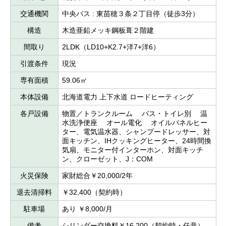
交通機関
中央バス : 東苗穂３条２丁目停（徒歩3分）
構造
木造亜鉛メッキ鋼板葺２階建
間取り
2LDK（LD10+K2.7+洋7+洋6）
引渡条件
現況
専有面積
59.06㎡
本体設備
北海道電力 上下水道 ロードヒーティング
各戸設備
物置／トランクルーム バス・トイレ別 温
水洗浄便座 オール電化 オイルパネルヒー
ター、電気温水器、シャンプードレッサー、対
面キッチン、IHクッキングヒーター、24時間換
気扇、モニター付インターホン、対面キッチ
ン、クローゼット、J：COM
火災保険
家財総合￥20,000/2年
退去清掃料
￥32,400（契約時）
駐車場
あり ￥8,000/月
備考
シリンダー交換料￥16,200（契約時・任意）、