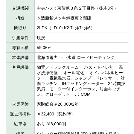
交通機関
中央バス : 東苗穂３条２丁目停（徒歩3分）
構造
木造亜鉛メッキ鋼板葺２階建
間取り
2LDK（LD10+K2.7+洋7+洋6）
引渡条件
現況
専有面積
59.06㎡
本体設備
北海道電力 上下水道 ロードヒーティング
各戸設備
物置／トランクルーム バス・トイレ別 温
水洗浄便座 オール電化 オイルパネルヒー
ター、電気温水器、シャンプードレッサー、対
面キッチン、IHクッキングヒーター、24時間換
気扇、モニター付インターホン、対面キッチ
ン、クローゼット、J：COM
火災保険
家財総合￥20,000/2年
退去清掃料
￥32,400（契約時）
駐車場
あり ￥8,000/月
備考
シリンダー交換料￥16,200（契約時・任意）、