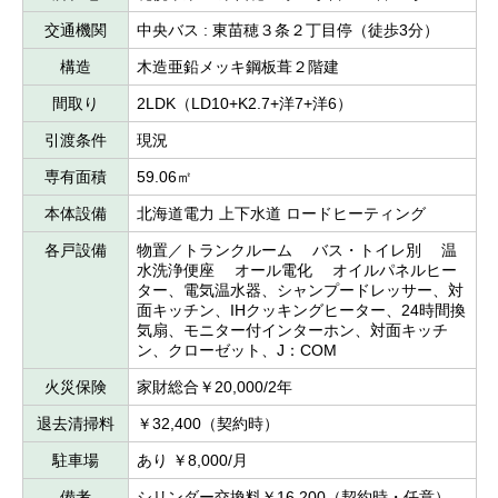
交通機関
中央バス : 東苗穂３条２丁目停（徒歩3分）
構造
木造亜鉛メッキ鋼板葺２階建
間取り
2LDK（LD10+K2.7+洋7+洋6）
引渡条件
現況
専有面積
59.06㎡
本体設備
北海道電力 上下水道 ロードヒーティング
各戸設備
物置／トランクルーム バス・トイレ別 温
水洗浄便座 オール電化 オイルパネルヒー
ター、電気温水器、シャンプードレッサー、対
面キッチン、IHクッキングヒーター、24時間換
気扇、モニター付インターホン、対面キッチ
ン、クローゼット、J：COM
火災保険
家財総合￥20,000/2年
退去清掃料
￥32,400（契約時）
駐車場
あり ￥8,000/月
備考
シリンダー交換料￥16,200（契約時・任意）、