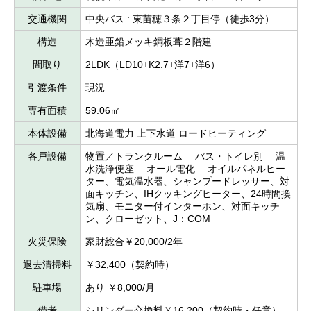
交通機関
中央バス : 東苗穂３条２丁目停（徒歩3分）
構造
木造亜鉛メッキ鋼板葺２階建
間取り
2LDK（LD10+K2.7+洋7+洋6）
引渡条件
現況
専有面積
59.06㎡
本体設備
北海道電力 上下水道 ロードヒーティング
各戸設備
物置／トランクルーム バス・トイレ別 温
水洗浄便座 オール電化 オイルパネルヒー
ター、電気温水器、シャンプードレッサー、対
面キッチン、IHクッキングヒーター、24時間換
気扇、モニター付インターホン、対面キッチ
ン、クローゼット、J：COM
火災保険
家財総合￥20,000/2年
退去清掃料
￥32,400（契約時）
駐車場
あり ￥8,000/月
備考
シリンダー交換料￥16,200（契約時・任意）、