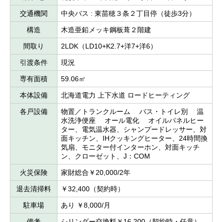
交通機関
中央バス : 東苗穂３条２丁目停（徒歩3分）
構造
木造亜鉛メッキ鋼板葺２階建
間取り
2LDK（LD10+K2.7+洋7+洋6）
引渡条件
現況
専有面積
59.06㎡
本体設備
北海道電力 上下水道 ロードヒーティング
各戸設備
物置／トランクルーム バス・トイレ別 温
水洗浄便座 オール電化 オイルパネルヒー
ター、電気温水器、シャンプードレッサー、対
面キッチン、IHクッキングヒーター、24時間換
気扇、モニター付インターホン、対面キッチ
ン、クローゼット、J：COM
火災保険
家財総合￥20,000/2年
退去清掃料
￥32,400（契約時）
駐車場
あり ￥8,000/月
備考
シリンダー交換料￥16,200（契約時・任意）、