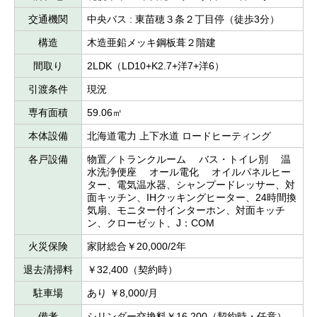
交通機関
中央バス : 東苗穂３条２丁目停（徒歩3分）
構造
木造亜鉛メッキ鋼板葺２階建
間取り
2LDK（LD10+K2.7+洋7+洋6）
引渡条件
現況
専有面積
59.06㎡
本体設備
北海道電力 上下水道 ロードヒーティング
各戸設備
物置／トランクルーム バス・トイレ別 温
水洗浄便座 オール電化 オイルパネルヒー
ター、電気温水器、シャンプードレッサー、対
面キッチン、IHクッキングヒーター、24時間換
気扇、モニター付インターホン、対面キッチ
ン、クローゼット、J：COM
火災保険
家財総合￥20,000/2年
退去清掃料
￥32,400（契約時）
駐車場
あり ￥8,000/月
備考
シリンダー交換料￥16,200（契約時・任意）、