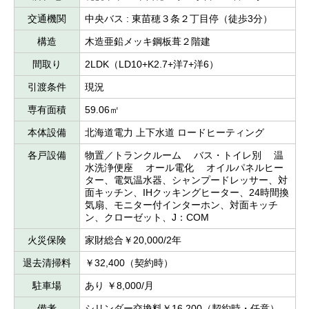
交通機関
中央バス : 東苗穂３条２丁目停（徒歩3分）
構造
木造亜鉛メッキ鋼板葺２階建
間取り
2LDK（LD10+K2.7+洋7+洋6）
引渡条件
現況
専有面積
59.06㎡
本体設備
北海道電力 上下水道 ロードヒーティング
各戸設備
物置／トランクルーム バス・トイレ別 温
水洗浄便座 オール電化 オイルパネルヒー
ター、電気温水器、シャンプードレッサー、対
面キッチン、IHクッキングヒーター、24時間換
気扇、モニター付インターホン、対面キッチ
ン、クローゼット、J：COM
火災保険
家財総合￥20,000/2年
退去清掃料
￥32,400（契約時）
駐車場
あり ￥8,000/月
備考
シリンダー交換料￥16,200（契約時・任意）、