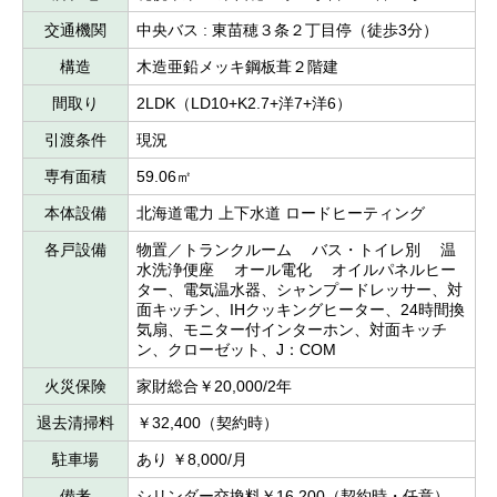
交通機関
中央バス : 東苗穂３条２丁目停（徒歩3分）
構造
木造亜鉛メッキ鋼板葺２階建
間取り
2LDK（LD10+K2.7+洋7+洋6）
引渡条件
現況
専有面積
59.06㎡
本体設備
北海道電力 上下水道 ロードヒーティング
各戸設備
物置／トランクルーム バス・トイレ別 温
水洗浄便座 オール電化 オイルパネルヒー
ター、電気温水器、シャンプードレッサー、対
面キッチン、IHクッキングヒーター、24時間換
気扇、モニター付インターホン、対面キッチ
ン、クローゼット、J：COM
火災保険
家財総合￥20,000/2年
退去清掃料
￥32,400（契約時）
駐車場
あり ￥8,000/月
備考
シリンダー交換料￥16,200（契約時・任意）、