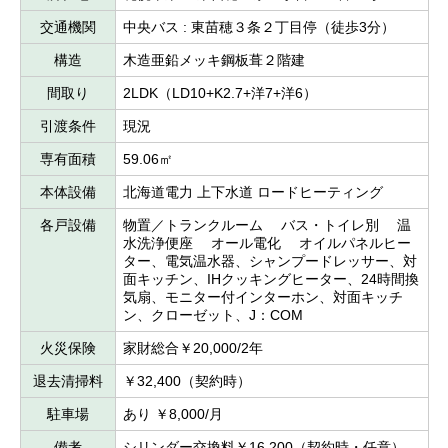
交通機関
中央バス : 東苗穂３条２丁目停（徒歩3分）
構造
木造亜鉛メッキ鋼板葺２階建
間取り
2LDK（LD10+K2.7+洋7+洋6）
引渡条件
現況
専有面積
59.06㎡
本体設備
北海道電力 上下水道 ロードヒーティング
各戸設備
物置／トランクルーム バス・トイレ別 温
水洗浄便座 オール電化 オイルパネルヒー
ター、電気温水器、シャンプードレッサー、対
面キッチン、IHクッキングヒーター、24時間換
気扇、モニター付インターホン、対面キッチ
ン、クローゼット、J：COM
火災保険
家財総合￥20,000/2年
退去清掃料
￥32,400（契約時）
駐車場
あり ￥8,000/月
備考
シリンダー交換料￥16,200（契約時・任意）、